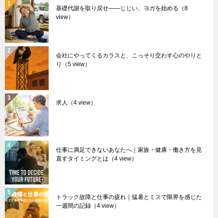
基礎代謝を取り戻せ――じじい、ヨガを始める
（8
view）
会社にやってくるカラスと、こっそり交わす心のやりと
り
（5 view）
求人
（4 view）
仕事に満足できないあなたへ｜家族・健康・働き方を見
直すタイミングとは
（4 view）
トラック故障と仕事の疲れ｜猛暑とミスで限界を感じた
一週間の記録
（4 view）