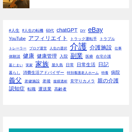
eBay
chatGPT
#人生
#人生の転機
60代
DIY
アフィリエイト
YouTube
トラック運転手
トラブル
介護
介護施設
トレーラー
ブログ運営
人生の選択
仕事
副業
健康
健康管理
入院
体験談
医療
在宅介護
家族
日記
日常生活
日常
墓じまい
実家
屋久島
消費生活アドバイザー
病院
暮らし
特別養護老人ホーム
特養
義父
親の介護
老後
見守りカメラ
老健施設
腹膜透析
認知症
転職
運送業
高齢者