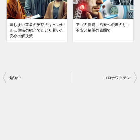
墓じまい業者の突然のキャンセ
アゴの腫瘍、治療への道のり：
ル…住職の紹介でたどり着いた
不安と希望の狭間で
安心の解決策
投
勉強中
コロナワクチン
稿
ナ
ビ
ゲ
ー
シ