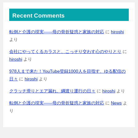
Recent Comments
転倒と介護の現実――母の骨折疑惑と家族の対応
に
hiroshi
より
会社にやってくるカラスと、こっそり交わす心のやりとり
に
hiroshi
より
978人まで来た！YouTube登録1000人を目指す、ゆる配信の
日々
に
hiroshi
より
クラッチ滑りとエア漏れ、綱渡り運行の日々
に
hiroshi
より
転倒と介護の現実――母の骨折疑惑と家族の対応
に
News
よ
り