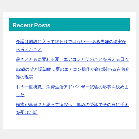
Recent Posts
介護は施設に入って終わりではない──ある夫婦の現実か
ら考えたこと
暑さとともに変わる夏 エアコンと父のことを考える日々
92歳の父と認知症…夏のエアコン操作が命に関わる在宅介
護の現実
もう一度挑戦。消費生活アドバイザー試験の応募を決めま
した
粉瘤が再発？と思って病院へ 早めの受診でその日に手術
を受けた話