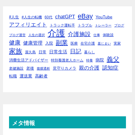
eBay
chatGPT
YouTube
#人生
#人生の転機
60代
アフィリエイト
トラック運転手
トラブル
トレーラー
ブログ
介護
介護施設
体験談
ブログ運営
人生の選択
仕事
副業
健康
健康管理
入院
医療
在宅介護
実家
墓じまい
家族
日記
日常生活
日常
屋久島
暮らし
義父
病院
消費生活アドバイザー
特別養護老人ホーム
特養
親の介護
認知症
老後
見守りカメラ
老健施設
腹膜透析
運送業
高齢者
転職
メタ情報