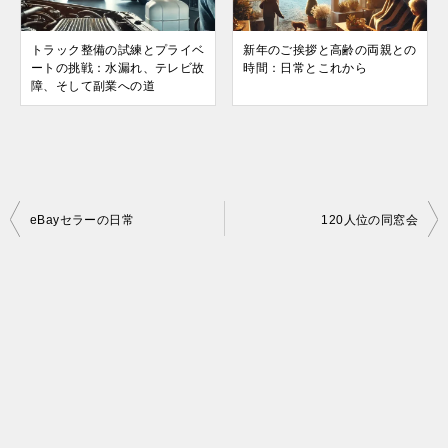
トラック整備の試練とプライベ
新年のご挨拶と高齢の両親との
ートの挑戦：水漏れ、テレビ故
時間：日常とこれから
障、そして副業への道
投
eBayセラーの日常
120人位の同窓会
稿
ナ
ビ
ゲ
ー
シ
ョ