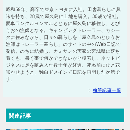
昭和59年、高卒で東京トヨタに入社。田舎暮らしに興
味を持ち、28歳で屋久島に土地を購入。30歳で退社。
愛車ランクルヨンマルとともに屋久島に移住し、とび
うおの漁師となる。キャンピングトレーラー、カシー
タに住みながら、日々の暮らしを「屋久島のとびうお
漁師はトレーラー暮らし」のサイトの中のWeb日記で
発信。のちに結婚し、カミサンの実家の宮城県に落ち
着くも、書く事で何かできないかと模索し、ネットビ
ジネスに足を踏み入れ数十年が経過。死ぬ前にひと花
咲かせようと、独自ドメインで日記を再開した次第で
す。
執筆記事一覧
関連記事