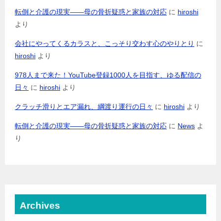
転倒と介護の現実――母の骨折疑惑と家族の対応
に
hiroshi
より
会社にやってくるカラスと、こっそり交わす心のやりとり
に
hiroshi
より
978人まで来た！YouTube登録1000人を目指す、ゆる配信の
日々
に
hiroshi
より
クラッチ滑りとエア漏れ、綱渡り運行の日々
に
hiroshi
より
転倒と介護の現実――母の骨折疑惑と家族の対応
に
News
よ
り
Archives