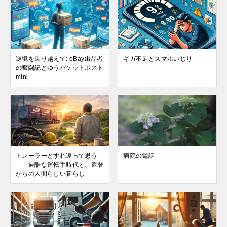
逆境を乗り越えて: eBay出品者
ギガ不足とスマホいじり
の奮闘記とゆうパケットポスト
mini
トレーラーとすれ違って思う
病院の電話
——過酷な運転手時代と、還暦
からの人間らしい暮らし