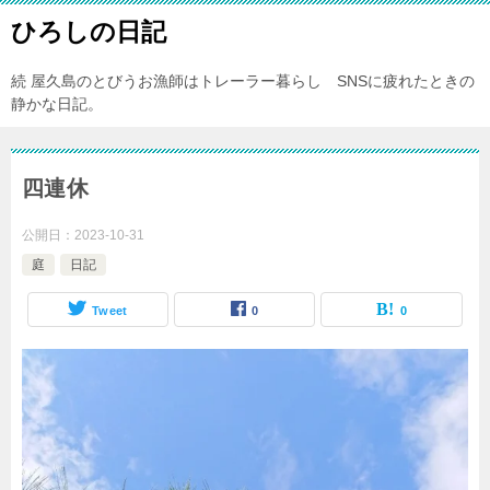
ひろしの日記
続 屋久島のとびうお漁師はトレーラー暮らし SNSに疲れたときの
静かな日記。
四連休
公開日：
2023-10-31
庭
日記
Tweet
0
0