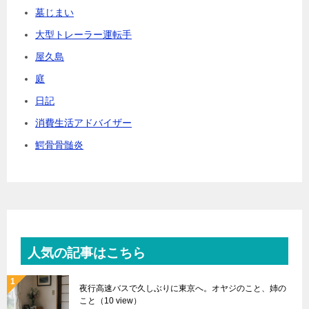
墓じまい
大型トレーラー運転手
屋久島
庭
日記
消費生活アドバイザー
鰐骨骨髄炎
人気の記事はこちら
夜行高速バスで久しぶりに東京へ。オヤジのこと、姉の
こと
（10 view）