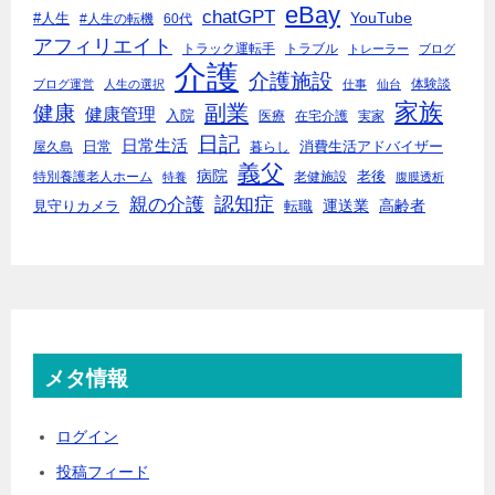
eBay
chatGPT
YouTube
#人生
#人生の転機
60代
アフィリエイト
トラック運転手
トラブル
トレーラー
ブログ
介護
介護施設
体験談
ブログ運営
人生の選択
仕事
仙台
家族
副業
健康
健康管理
入院
医療
在宅介護
実家
日記
日常生活
日常
消費生活アドバイザー
屋久島
暮らし
義父
病院
老後
特別養護老人ホーム
老健施設
特養
腹膜透析
親の介護
認知症
運送業
高齢者
見守りカメラ
転職
メタ情報
ログイン
投稿フィード