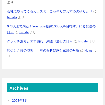
より
会社にやってくるカラスと、こっそり交わす心のやりとり
に
hiroshi
より
978人まで来た！YouTube登録1000人を目指す、ゆる配信の
日々
に
hiroshi
より
クラッチ滑りとエア漏れ、綱渡り運行の日々
に
hiroshi
より
転倒と介護の現実――母の骨折疑惑と家族の対応
に
News
よ
り
Archives
2026年8月