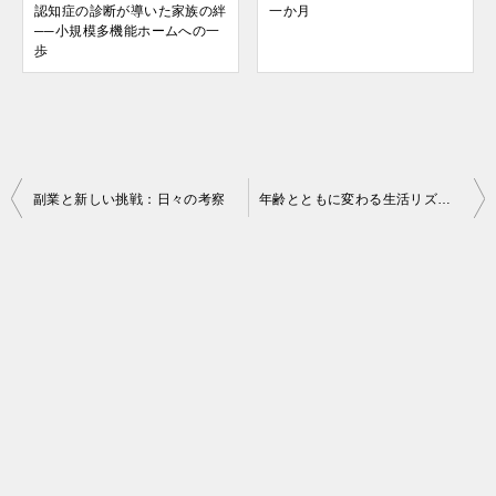
認知症の診断が導いた家族の絆
一か月
──小規模多機能ホームへの一
歩
投
副業と新しい挑戦：日々の考察
年齢とともに変わる生活リズム: 効率的な時間の使い方を見つける
稿
ナ
ビ
ゲ
ー
シ
ョ
ン