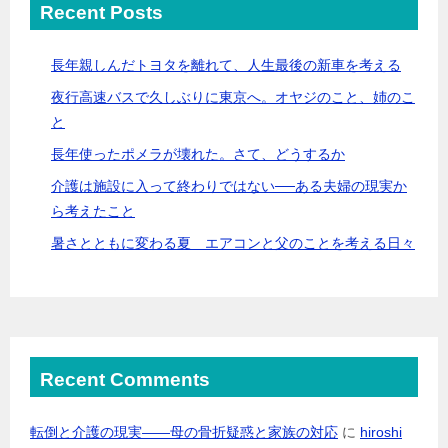
Recent Posts
長年親しんだトヨタを離れて、人生最後の新車を考える
夜行高速バスで久しぶりに東京へ。オヤジのこと、姉のこ
と
長年使ったポメラが壊れた。さて、どうするか
介護は施設に入って終わりではない──ある夫婦の現実か
ら考えたこと
暑さとともに変わる夏 エアコンと父のことを考える日々
Recent Comments
転倒と介護の現実――母の骨折疑惑と家族の対応
に
hiroshi