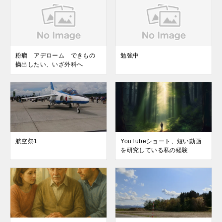
粉瘤 アデローム できもの
勉強中
摘出したい、いざ外科へ
航空祭1
YouTubeショート、短い動画
を研究している私の経験