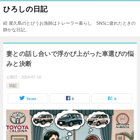
ひろしの日記
続 屋久島のとびうお漁師はトレーラー暮らし SNSに疲れたときの
静かな日記。
妻との話し合いで浮かび上がった車選びの悩
みと決断
公開日：
2024-07-16
日記
Tweet
0
0