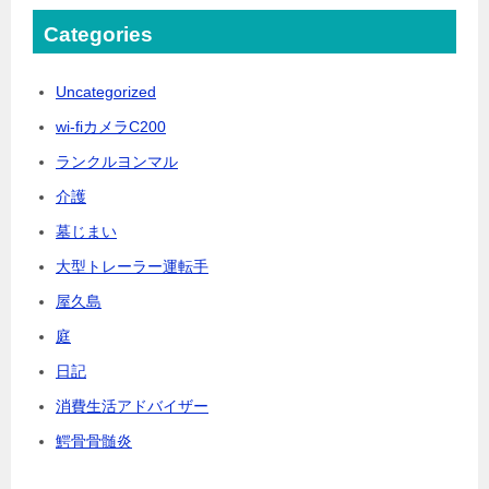
Categories
Uncategorized
wi-fiカメラC200
ランクルヨンマル
介護
墓じまい
大型トレーラー運転手
屋久島
庭
日記
消費生活アドバイザー
鰐骨骨髄炎