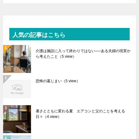
人気の記事はこちら
介護は施設に入って終わりではない──ある夫婦の現実か
ら考えたこと
（5 view）
恐怖の墓じまい
（5 view）
暑さとともに変わる夏 エアコンと父のことを考える
日々
（4 view）