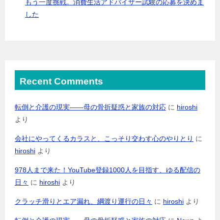
もう一度挑戦。消費生活アドバイザー試験の応募を決めま
した
Recent Comments
転倒と介護の現実――母の骨折疑惑と家族の対応
に
hiroshi
より
会社にやってくるカラスと、こっそり交わす心のやりとり
に
hiroshi
より
978人まで来た！YouTube登録1000人を目指す、ゆる配信の
日々
に
hiroshi
より
クラッチ滑りとエア漏れ、綱渡り運行の日々
に
hiroshi
より