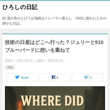
ひろしの日記
続 屋久島のとびうお漁師はトレーラー暮らし SNSに疲れたときの
静かな日記。
技術の日産はどこへ行った？ジュリーと910
ブルーバードに想いを重ねて
更新日：
2025-05-25
公開日：
2025-05-14
日記
Tweet
0
0