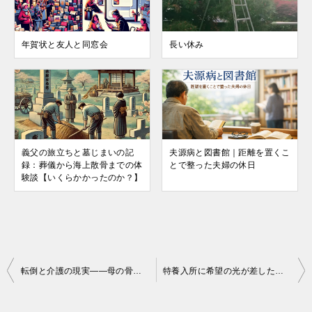
年賀状と友人と同窓会
長い休み
義父の旅立ちと墓じまいの記
夫源病と図書館｜距離を置くこ
録：葬儀から海上散骨までの体
とで整った夫婦の休日
験談【いくらかかったのか？】
投
転倒と介護の現実――母の骨折疑惑と家族の対応
特養入所に希望の光が差した日 〜介護と家族の1日に学んだこと
稿