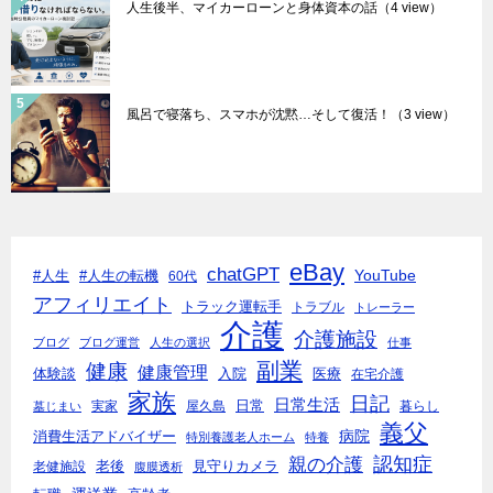
人生後半、マイカーローンと身体資本の話
（4 view）
風呂で寝落ち、スマホが沈黙…そして復活！
（3 view）
eBay
chatGPT
YouTube
#人生
#人生の転機
60代
アフィリエイト
トラック運転手
トラブル
トレーラー
介護
介護施設
ブログ
ブログ運営
人生の選択
仕事
副業
健康
健康管理
入院
体験談
医療
在宅介護
家族
日記
日常生活
日常
実家
屋久島
暮らし
墓じまい
義父
病院
消費生活アドバイザー
特別養護老人ホーム
特養
親の介護
認知症
老後
見守りカメラ
老健施設
腹膜透析