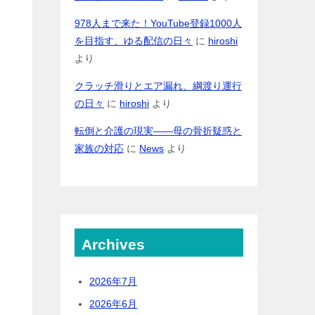
978人まで来た！YouTube登録1000人
を目指す、ゆる配信の日々
に
hiroshi
より
クラッチ滑りとエア漏れ、綱渡り運行
の日々
に
hiroshi
より
転倒と介護の現実――母の骨折疑惑と
家族の対応
に
News
より
Archives
2026年7月
2026年6月