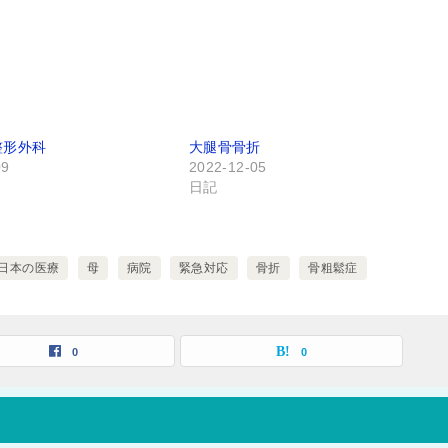
整形外科
大腿骨骨折
09
2022-12-05
日記
日本の医療
母
病院
緊急対応
骨折
骨粗鬆症
0
0