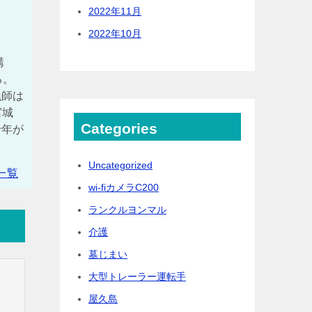
2022年11月
2022年10月
購
る。
漁師は
宮城
Categories
十年が
Uncategorized
一覧
wi-fiカメラC200
ランクルヨンマル
介護
墓じまい
大型トレーラー運転手
屋久島