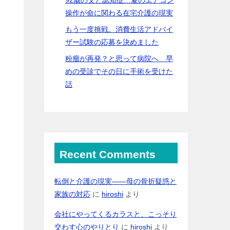
操作が命に関わる在宅介護の現実
もう一度挑戦。消費生活アドバイ
ザー試験の応募を決めました
粉瘤が再発？と思って病院へ 早
めの受診でその日に手術を受けた
話
Recent Comments
転倒と介護の現実――母の骨折疑惑と
家族の対応
に
hiroshi
より
会社にやってくるカラスと、こっそり
交わす心のやりとり
に
hiroshi
より