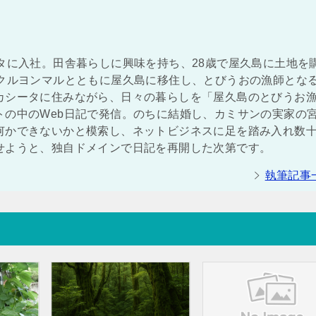
タに入社。田舎暮らしに興味を持ち、28歳で屋久島に土地を
ンクルヨンマルとともに屋久島に移住し、とびうおの漁師とな
カシータに住みながら、日々の暮らしを「屋久島のとびうお
トの中のWeb日記で発信。のちに結婚し、カミサンの実家の
何かできないかと模索し、ネットビジネスに足を踏み入れ数
せようと、独自ドメインで日記を再開した次第です。
執筆記事