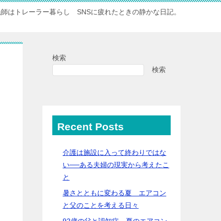
漁師はトレーラー暮らし SNSに疲れたときの静かな日記。
検索
検索
Recent Posts
介護は施設に入って終わりではな
い──ある夫婦の現実から考えたこ
と
暑さとともに変わる夏 エアコン
と父のことを考える日々
92歳の父と認知症…夏のエアコン