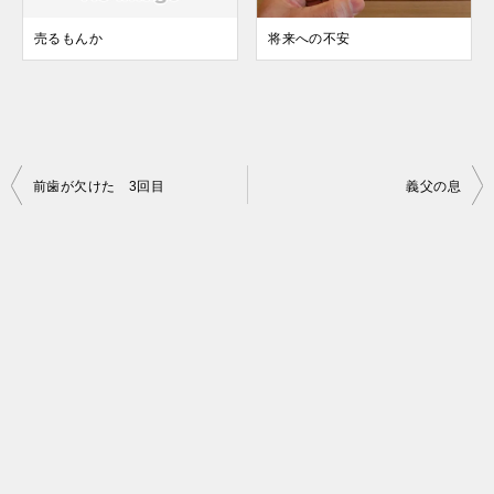
売るもんか
将来への不安
投
前歯が欠けた 3回目
義父の息
稿
ナ
ビ
ゲ
ー
シ
ョ
ン