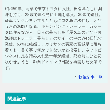
昭和59年、高卒で東京トヨタに入社。田舎暮らしに興
味を持ち、28歳で屋久島に土地を購入。30歳で退社。
愛車ランクルヨンマルとともに屋久島に移住し、とび
うおの漁師となる。キャンピングトレーラー、カシー
タに住みながら、日々の暮らしを「屋久島のとびうお
漁師はトレーラー暮らし」のサイトの中のWeb日記で
発信。のちに結婚し、カミサンの実家の宮城県に落ち
着くも、書く事で何かできないかと模索し、ネットビ
ジネスに足を踏み入れ数十年が経過。死ぬ前にひと花
咲かせようと、独自ドメインで日記を再開した次第で
す。
執筆記事一覧
関連記事