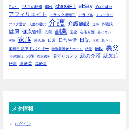
eBay
chatGPT
#人生
YouTube
#人生の転機
60代
アフィリエイト
トラック運転手
トラブル
トレーラー
介護
介護施設
体験談
ブログ運営
人生の選択
仕事
副業
健康
健康管理
入院
医療
在宅介護
墓じまい
家族
日記
日常生活
日常
実家
屋久島
暮らし
旧車
義父
消費生活アドバイザー
病院
特別養護老人ホーム
特養
親の介護
認知症
老後
見守りカメラ
老健施設
腹膜透析
転職
運送業
高齢者
メタ情報
ログイン