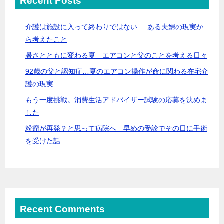
Recent Posts
介護は施設に入って終わりではない──ある夫婦の現実か
ら考えたこと
暑さとともに変わる夏 エアコンと父のことを考える日々
92歳の父と認知症…夏のエアコン操作が命に関わる在宅介
護の現実
もう一度挑戦。消費生活アドバイザー試験の応募を決めま
した
粉瘤が再発？と思って病院へ 早めの受診でその日に手術
を受けた話
Recent Comments