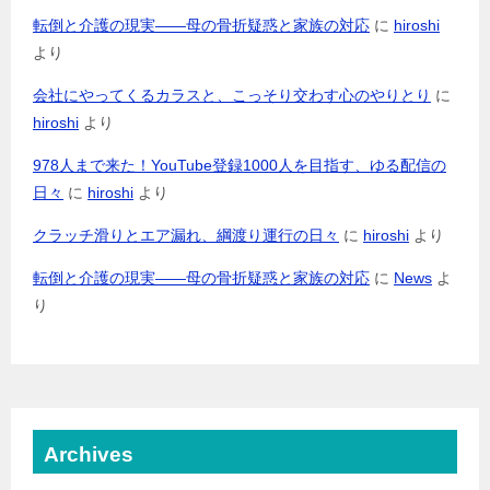
転倒と介護の現実――母の骨折疑惑と家族の対応
に
hiroshi
より
会社にやってくるカラスと、こっそり交わす心のやりとり
に
hiroshi
より
978人まで来た！YouTube登録1000人を目指す、ゆる配信の
日々
に
hiroshi
より
クラッチ滑りとエア漏れ、綱渡り運行の日々
に
hiroshi
より
転倒と介護の現実――母の骨折疑惑と家族の対応
に
News
よ
り
Archives