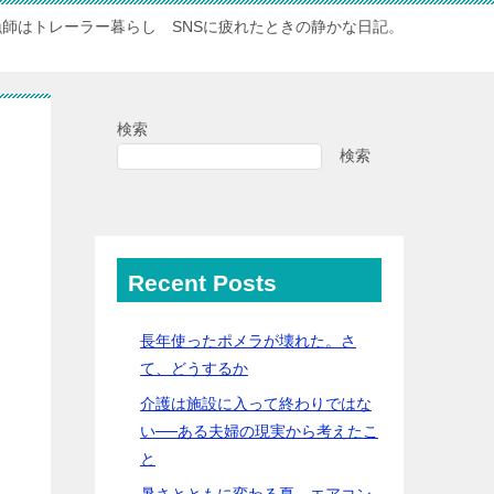
漁師はトレーラー暮らし SNSに疲れたときの静かな日記。
検索
検索
Recent Posts
長年使ったポメラが壊れた。さ
て、どうするか
介護は施設に入って終わりではな
い──ある夫婦の現実から考えたこ
と
暑さとともに変わる夏 エアコン