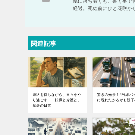
県に落ち着くも、書く事で
経過。死ぬ前にひと花咲か
関連記事
連絡を待ちながら、日々をや
驚きの光景！4号線バ
り過ごす——転職と介護と、
に現れたかるがも親子
猛暑の日常