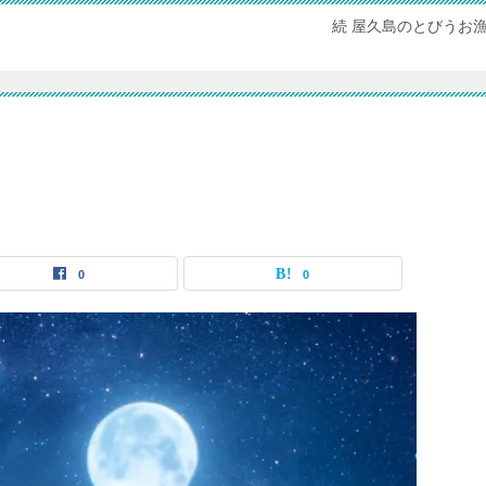
続 屋久島のとびうお
0
0