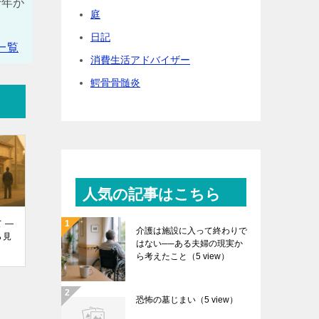
十年が
庭
日記
一覧
消費生活アドバイザー
鰐骨骨髄炎
人気の記事はこちら
 ―
介護は施設に入って終わりで
ら見
はない──ある夫婦の現実か
ら考えたこと
（5 view）
恐怖の墓じまい
（5 view）