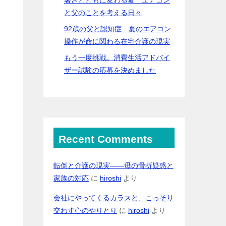
と父のことを考える日々
92歳の父と認知症…夏のエアコン
操作が命に関わる在宅介護の現実
もう一度挑戦。消費生活アドバイ
ザー試験の応募を決めました
Recent Comments
転倒と介護の現実――母の骨折疑惑と
家族の対応
に
hiroshi
より
会社にやってくるカラスと、こっそり
交わす心のやりとり
に
hiroshi
より