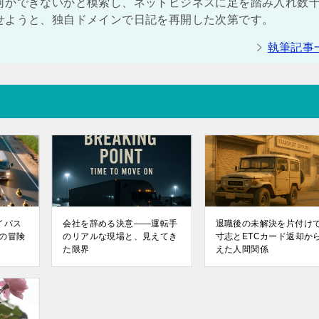
何かできないかと模索し、ネットビジネスに足を踏み入れ数
せようと、独自ドメインで日記を再開した次第です。
執筆記事
イパス
会社を辞める決意――運転手
退職後の未解決を片付けて
の冒険
のリアルな現場と、見えてき
寸志とETCカード返却か
た限界
えた人間関係