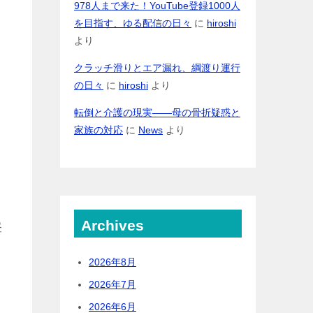
978人まで来た！YouTube登録1000人
を目指す、ゆる配信の日々
に
hiroshi
より
クラッチ滑りとエア漏れ、綱渡り運行
の日々
に
hiroshi
より
転倒と介護の現実――母の骨折疑惑と
家族の対応
に
News
より
Archives
昼
2026年8月
2026年7月
2026年6月