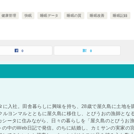
健康管理
快眠
睡眠データ
睡眠の質
睡眠改善
睡眠記録
0
0
タに入社。田舎暮らしに興味を持ち、28歳で屋久島に土地を
ンクルヨンマルとともに屋久島に移住し、とびうおの漁師とな
カシータに住みながら、日々の暮らしを「屋久島のとびうお
トの中のWeb日記で発信。のちに結婚し、カミサンの実家の