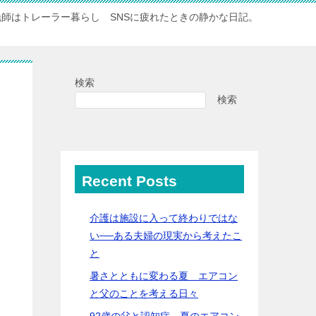
漁師はトレーラー暮らし SNSに疲れたときの静かな日記。
検索
検索
Recent Posts
介護は施設に入って終わりではな
い──ある夫婦の現実から考えたこ
と
暑さとともに変わる夏 エアコン
と父のことを考える日々
92歳の父と認知症…夏のエアコン