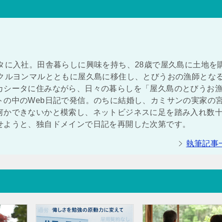
タに入社。田舎暮らしに興味を持ち、28歳で屋久島に土地を
ンクルヨンマルとともに屋久島に移住し、とびうおの漁師とな
カシータに住みながら、日々の暮らしを「屋久島のとびうお
トの中のWeb日記で発信。のちに結婚し、カミサンの実家の
何かできないかと模索し、ネットビジネスに足を踏み入れ数
せようと、独自ドメインで日記を再開した次第です。
執筆記事