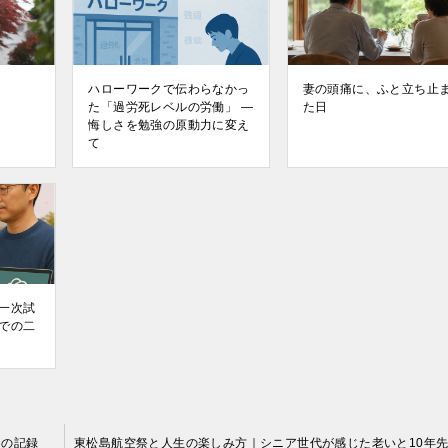
ハローワークで伝わらなかっ
妻の頭痛に、ふと立ち止
た「過労死レベルの労働」 ―
た日
悔しさを勉強の原動力に変え
て
一次試
での二
間の記録