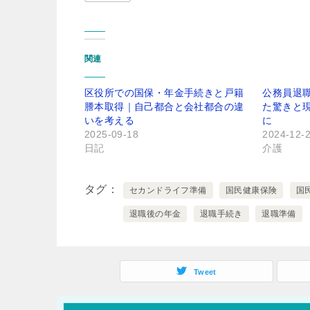
関連
区役所での国保・年金手続きと戸籍
公務員退
謄本取得｜自己都合と会社都合の違
た驚きと
いを考える
に
2025-09-18
2024-12-
日記
介護
タグ
セカンドライフ準備
国民健康保険
国
退職後の年金
退職手続き
退職準備
Tweet