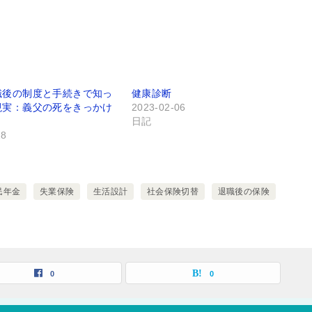
職後の制度と手続きで知っ
健康診断
現実：義父の死をきっかけ
2023-02-06
日記
28
民年金
失業保険
生活設計
社会保険切替
退職後の保険
0
0