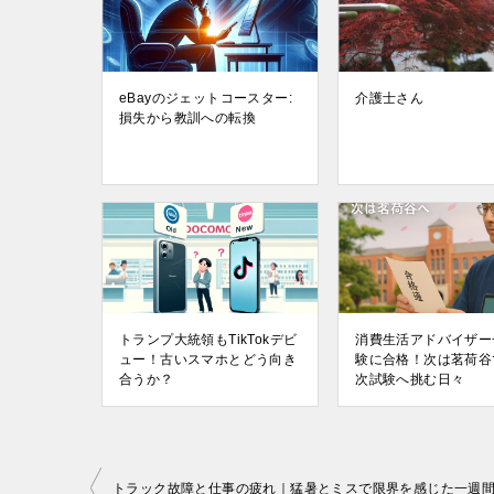
eBayのジェットコースター:
介護士さん
損失から教訓への転換
トランプ大統領もTikTokデビ
消費生活アドバイザー
ュー！古いスマホとどう向き
験に合格！次は茗荷谷
合うか？
次試験へ挑む日々
投
トラック故障と仕事の疲れ｜猛暑とミスで限界を感じた一週