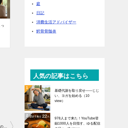
庭
日記
消費生活アドバイザー
まっ
鰐骨骨髄炎
人気の記事はこちら
基礎代謝を取り戻せ――じじ
い、ヨガを始める
（10
view）
978人まで来た！YouTube登
録1000人を目指す、ゆる配信
東松島航空祭と人生の楽しみ方｜シニア世代が感じた老いと10年先の生き方