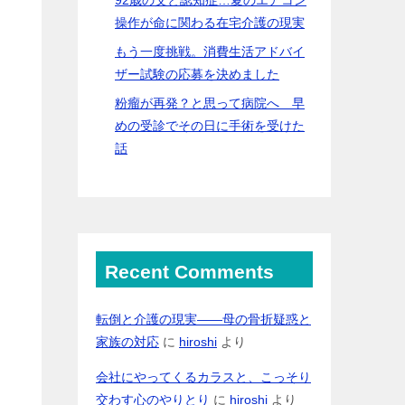
操作が命に関わる在宅介護の現実
もう一度挑戦。消費生活アドバイ
ザー試験の応募を決めました
粉瘤が再発？と思って病院へ 早
めの受診でその日に手術を受けた
話
Recent Comments
転倒と介護の現実――母の骨折疑惑と
家族の対応
に
hiroshi
より
会社にやってくるカラスと、こっそり
交わす心のやりとり
に
hiroshi
より