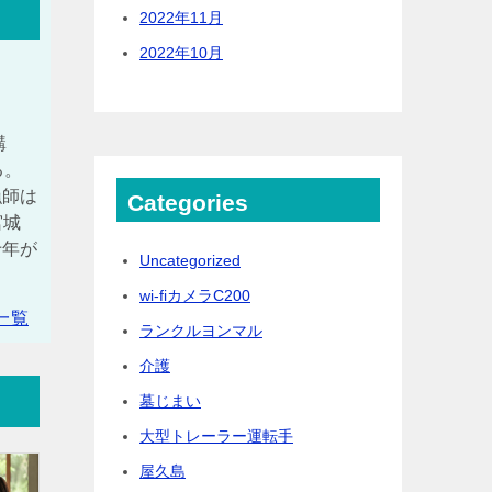
2022年11月
2022年10月
購
る。
漁師は
Categories
宮城
十年が
Uncategorized
wi-fiカメラC200
一覧
ランクルヨンマル
介護
墓じまい
大型トレーラー運転手
屋久島