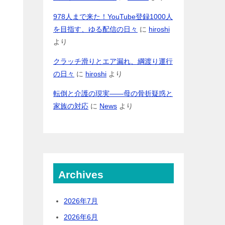
978人まで来た！YouTube登録1000人
を目指す、ゆる配信の日々
に
hiroshi
より
クラッチ滑りとエア漏れ、綱渡り運行
の日々
に
hiroshi
より
転倒と介護の現実――母の骨折疑惑と
家族の対応
に
News
より
Archives
2026年7月
2026年6月