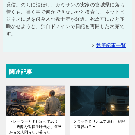
発信。のちに結婚し、カミサンの実家の宮城県に落ち
着くも、書く事で何かできないかと模索し、ネットビ
ジネスに足を踏み入れ数十年が経過。死ぬ前にひと花
咲かせようと、独自ドメインで日記を再開した次第で
す。
執筆記事一覧
関連記事
トレーラーとすれ違って思う
クラッチ滑りとエア漏れ、綱渡
——過酷な運転手時代と、還暦
り運行の日々
からの人間らしい暮らし