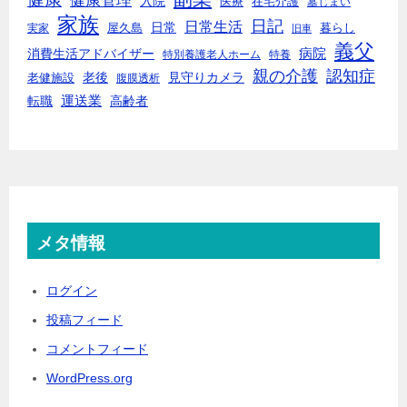
入院
医療
在宅介護
墓じまい
家族
日記
日常生活
日常
実家
屋久島
暮らし
旧車
義父
消費生活アドバイザー
病院
特別養護老人ホーム
特養
親の介護
認知症
老後
見守りカメラ
老健施設
腹膜透析
転職
運送業
高齢者
メタ情報
ログイン
投稿フィード
コメントフィード
WordPress.org