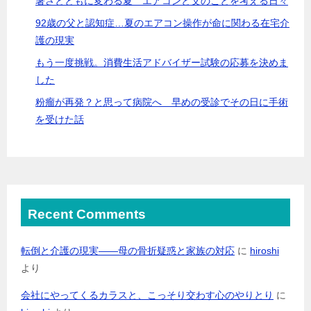
暑さとともに変わる夏 エアコンと父のことを考える日々
92歳の父と認知症…夏のエアコン操作が命に関わる在宅介
護の現実
もう一度挑戦。消費生活アドバイザー試験の応募を決めま
した
粉瘤が再発？と思って病院へ 早めの受診でその日に手術
を受けた話
Recent Comments
転倒と介護の現実――母の骨折疑惑と家族の対応
に
hiroshi
より
会社にやってくるカラスと、こっそり交わす心のやりとり
に