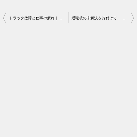
投
トラック故障と仕事の疲れ｜猛暑とミスで限界を感じた一週間の記録
退職後の未解決を片付けて ― 寸志とETCカード返却から見えた人間関係
稿
ナ
ビ
ゲ
ー
シ
ョ
ン