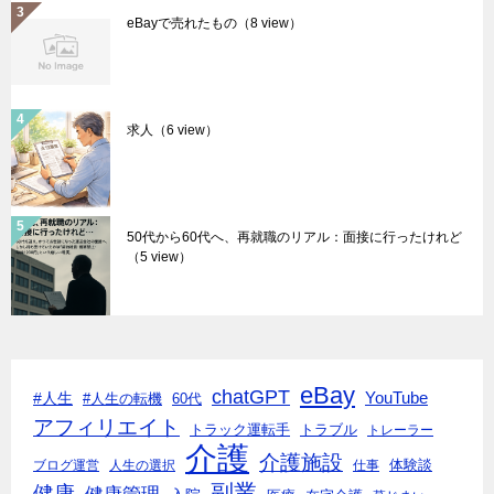
eBayで売れたもの
（8 view）
求人
（6 view）
50代から60代へ、再就職のリアル：面接に行ったけれど
（5 view）
eBay
chatGPT
#人生
YouTube
#人生の転機
60代
アフィリエイト
トラック運転手
トラブル
トレーラー
介護
介護施設
体験談
ブログ運営
人生の選択
仕事
副業
健康
健康管理