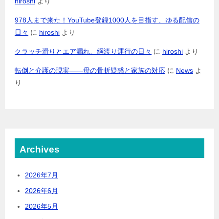
hiroshi
より
978人まで来た！YouTube登録1000人を目指す、ゆる配信の
日々
に
hiroshi
より
クラッチ滑りとエア漏れ、綱渡り運行の日々
に
hiroshi
より
転倒と介護の現実――母の骨折疑惑と家族の対応
に
News
よ
り
Archives
2026年7月
2026年6月
2026年5月