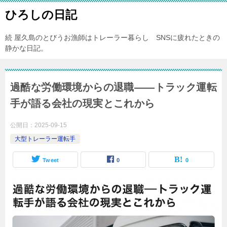
ひろしの日記
続 屋久島のとびうお漁師はトレーラー暮らし SNSに疲れたときの
静かな日記。
過酷な労働環境からの退職――トラック運転
手が語る会社の現実とこれから
公開日：
2025-09-15
大型トレーラー運転手
Tweet
0
0