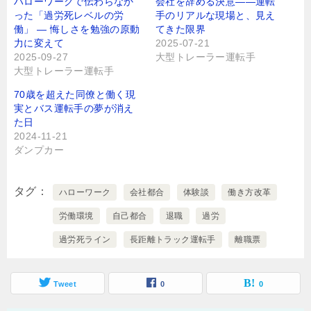
ハローワークで伝わらなか
会社を辞める決意――運転
った「過労死レベルの労
手のリアルな現場と、見え
働」 ― 悔しさを勉強の原動
てきた限界
力に変えて
2025-07-21
2025-09-27
大型トレーラー運転手
大型トレーラー運転手
70歳を超えた同僚と働く現
実とバス運転手の夢が消え
た日
2024-11-21
ダンプカー
タグ
ハローワーク
会社都合
体験談
働き方改革
労働環境
自己都合
退職
過労
過労死ライン
長距離トラック運転手
離職票
Tweet
0
0