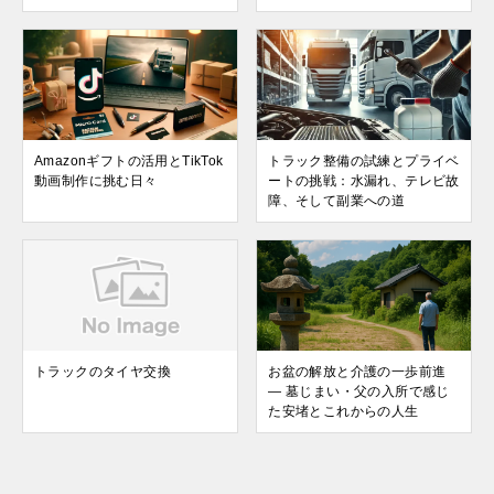
Amazonギフトの活用とTikTok
トラック整備の試練とプライベ
動画制作に挑む日々
ートの挑戦：水漏れ、テレビ故
障、そして副業への道
トラックのタイヤ交換
お盆の解放と介護の一歩前進
― 墓じまい・父の入所で感じ
た安堵とこれからの人生