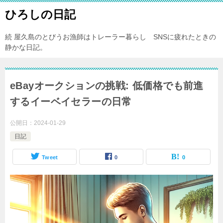
ひろしの日記
続 屋久島のとびうお漁師はトレーラー暮らし SNSに疲れたときの
静かな日記。
eBayオークションの挑戦: 低価格でも前進
するイーベイセラーの日常
公開日：
2024-01-29
日記
Tweet
0
0