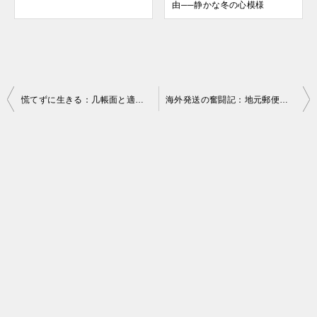
由──静かな冬の心模様
投
慌てずに生きる：几帳面と適当の間で
海外発送の奮闘記：地元郵便局での一日
稿
ナ
ビ
ゲ
ー
シ
ョ
ン