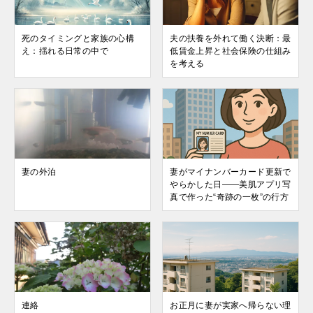
死のタイミングと家族の心構
夫の扶養を外れて働く決断：最
え：揺れる日常の中で
低賃金上昇と社会保険の仕組み
を考える
妻の外泊
妻がマイナンバーカード更新で
やらかした日——美肌アプリ写
真で作った“奇跡の一枚”の行方
連絡
お正月に妻が実家へ帰らない理