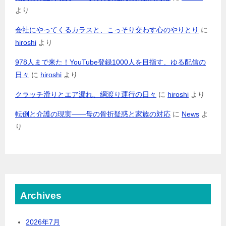
より
会社にやってくるカラスと、こっそり交わす心のやりとり
に
hiroshi
より
978人まで来た！YouTube登録1000人を目指す、ゆる配信の
日々
に
hiroshi
より
クラッチ滑りとエア漏れ、綱渡り運行の日々
に
hiroshi
より
転倒と介護の現実――母の骨折疑惑と家族の対応
に
News
よ
り
Archives
2026年7月