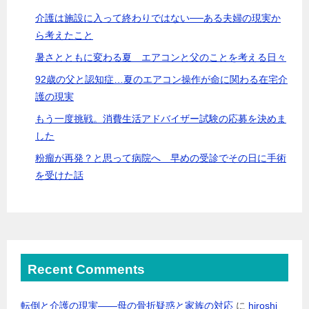
介護は施設に入って終わりではない──ある夫婦の現実か
ら考えたこと
暑さとともに変わる夏 エアコンと父のことを考える日々
92歳の父と認知症…夏のエアコン操作が命に関わる在宅介
護の現実
もう一度挑戦。消費生活アドバイザー試験の応募を決めま
した
粉瘤が再発？と思って病院へ 早めの受診でその日に手術
を受けた話
Recent Comments
転倒と介護の現実――母の骨折疑惑と家族の対応
に
hiroshi