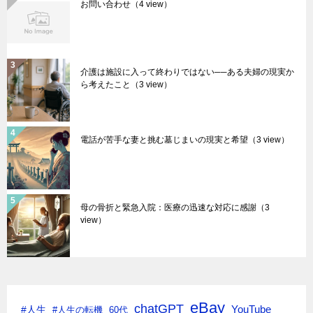
お問い合わせ
（4 view）
介護は施設に入って終わりではない──ある夫婦の現実か
ら考えたこと
（3 view）
電話が苦手な妻と挑む墓じまいの現実と希望
（3 view）
母の骨折と緊急入院：医療の迅速な対応に感謝
（3
view）
eBay
chatGPT
#人生
YouTube
#人生の転機
60代