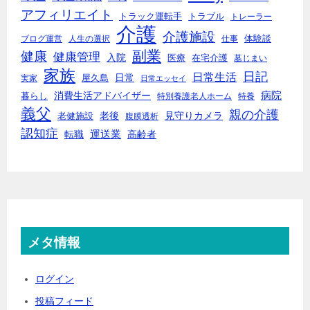
アフィリエイト
トラック運転手
トラブル
トレーラー
介護
介護施設
体験談
ブログ運営
人生の選択
仕事
副業
健康
健康管理
入院
医療
在宅介護
墓じまい
家族
日記
日常生活
日常
実家
屋久島
日常エッセイ
消費生活アドバイザー
病院
暮らし
特別養護老人ホーム
特養
義父
親の介護
老後
見守りカメラ
老健施設
腹膜透析
認知症
転職
運送業
高齢者
メタ情報
ログイン
投稿フィード