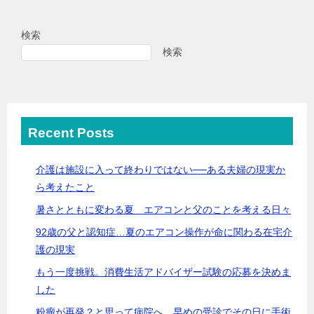
検索
検索
Recent Posts
介護は施設に入って終わりではない──ある夫婦の現実か
ら考えたこと
暑さとともに変わる夏 エアコンと父のことを考える日々
92歳の父と認知症…夏のエアコン操作が命に関わる在宅介
護の現実
もう一度挑戦。消費生活アドバイザー試験の応募を決めま
した
粉瘤が再発？と思って病院へ 早めの受診でその日に手術