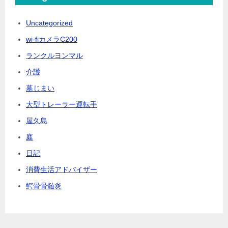
Uncategorized
wi-fiカメラC200
ランクルヨンマル
介護
墓じまい
大型トレーラー運転手
屋久島
庭
日記
消費生活アドバイザー
鰐骨骨髄炎