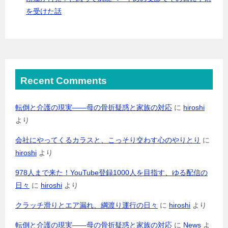
を受けた話
Recent Comments
転倒と介護の現実――母の骨折疑惑と家族の対応
に
hiroshi
より
会社にやってくるカラスと、こっそり交わす心のやりとり
に
hiroshi
より
978人まで来た！YouTube登録1000人を目指す、ゆる配信の
日々
に
hiroshi
より
クラッチ滑りとエア漏れ、綱渡り運行の日々
に
hiroshi
より
転倒と介護の現実――母の骨折疑惑と家族の対応
に
News
よ