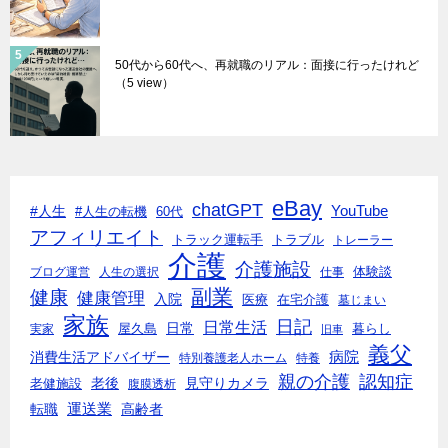
50代から60代へ、再就職のリアル：面接に行ったけれど
（5 view）
eBay
chatGPT
#人生
YouTube
#人生の転機
60代
アフィリエイト
トラック運転手
トラブル
トレーラー
介護
介護施設
体験談
ブログ運営
人生の選択
仕事
副業
健康
健康管理
入院
医療
在宅介護
墓じまい
家族
日記
日常生活
日常
実家
屋久島
暮らし
旧車
義父
消費生活アドバイザー
病院
特別養護老人ホーム
特養
親の介護
認知症
老後
見守りカメラ
老健施設
腹膜透析
転職
運送業
高齢者