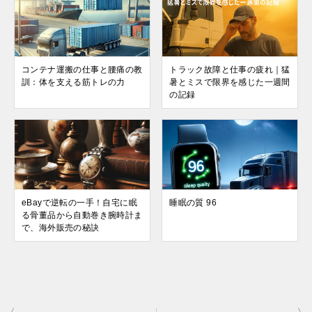
コンテナ運搬の仕事と腰痛の教
トラック故障と仕事の疲れ｜猛
訓：体を支える筋トレの力
暑とミスで限界を感じた一週間
の記録
eBayで逆転の一手！自宅に眠
睡眠の質 96
る骨董品から自動巻き腕時計ま
で、海外販売の秘訣