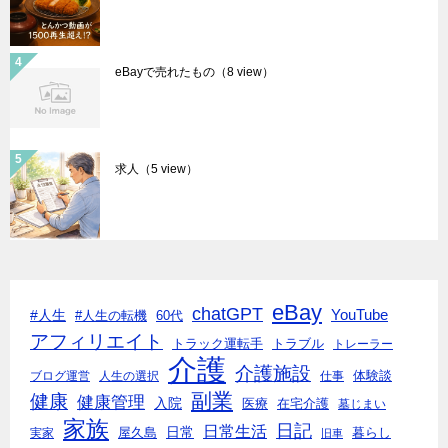
eBayで売れたもの
（8 view）
求人
（5 view）
eBay
chatGPT
#人生
YouTube
#人生の転機
60代
アフィリエイト
トラック運転手
トラブル
トレーラー
介護
介護施設
体験談
ブログ運営
人生の選択
仕事
副業
健康
健康管理
入院
医療
在宅介護
墓じまい
家族
日記
日常生活
日常
実家
屋久島
暮らし
旧車