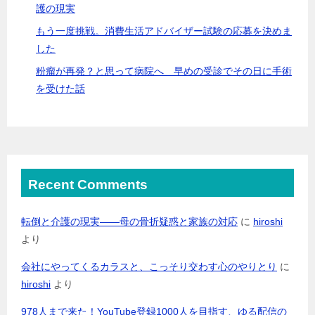
護の現実
もう一度挑戦。消費生活アドバイザー試験の応募を決めま
した
粉瘤が再発？と思って病院へ 早めの受診でその日に手術
を受けた話
Recent Comments
転倒と介護の現実――母の骨折疑惑と家族の対応
に
hiroshi
より
会社にやってくるカラスと、こっそり交わす心のやりとり
に
hiroshi
より
978人まで来た！YouTube登録1000人を目指す、ゆる配信の