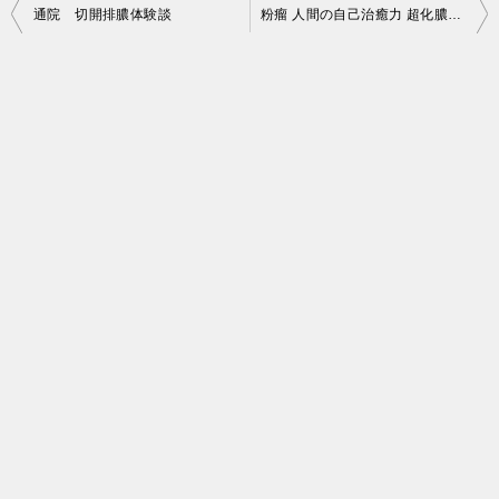
投
通院 切開排膿体験談
粉瘤 人間の自己治癒力 超化膿粉瘤切開排膿体験談
稿
ナ
ビ
ゲ
ー
シ
ョ
ン