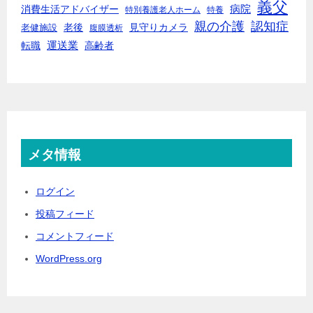
義父
消費生活アドバイザー
病院
特別養護老人ホーム
特養
親の介護
認知症
老後
見守りカメラ
老健施設
腹膜透析
転職
運送業
高齢者
メタ情報
ログイン
投稿フィード
コメントフィード
WordPress.org