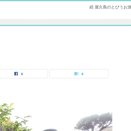
続 屋久島のとびうお
0
0