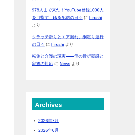
978人まで来た！YouTube登録1000人
を目指す、ゆる配信の日々
に
hiroshi
より
クラッチ滑りとエア漏れ、綱渡り運行
の日々
に
hiroshi
より
転倒と介護の現実――母の骨折疑惑と
家族の対応
に
News
より
Archives
2026年7月
2026年6月