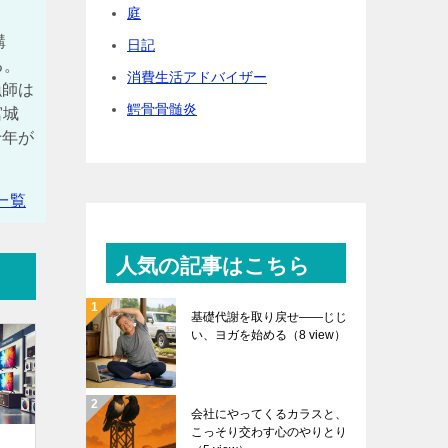
庭
購
日記
る。
消費生活アドバイザー
漁師は
鰐骨骨髄炎
宮城
十年が
一覧
人気の記事はこちら
基礎代謝を取り戻せ――じじ
い、ヨガを始める
（8 view）
会社にやってくるカラスと、
こっそり交わす心のやりとり