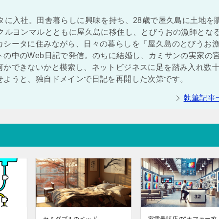
タに入社。田舎暮らしに興味を持ち、28歳で屋久島に土地を
ンクルヨンマルとともに屋久島に移住し、とびうおの漁師とな
カシータに住みながら、日々の暮らしを「屋久島のとびうお
トの中のWeb日記で発信。のちに結婚し、カミサンの実家の
何かできないかと模索し、ネットビジネスに足を踏み入れ数
せようと、独自ドメインで日記を再開した次第です。
執筆記事