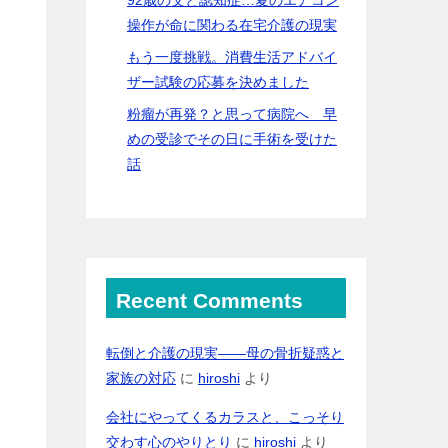
操作が命に関わる在宅介護の現実
もう一度挑戦。消費生活アドバイ
ザー試験の応募を決めました
粉瘤が再発？と思って病院へ 早
めの受診でその日に手術を受けた
話
Recent Comments
転倒と介護の現実――母の骨折疑惑と
家族の対応
に
hiroshi
より
会社にやってくるカラスと、こっそり
交わす心のやりとり
に
hiroshi
より