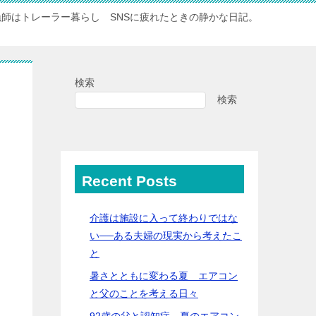
漁師はトレーラー暮らし SNSに疲れたときの静かな日記。
検索
検索
Recent Posts
介護は施設に入って終わりではな
い──ある夫婦の現実から考えたこ
と
暑さとともに変わる夏 エアコン
と父のことを考える日々
92歳の父と認知症…夏のエアコン