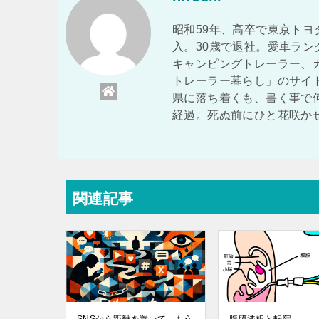
昭和59年、高卒で東京トヨ
入。30歳で退社。愛車ラ
キャンピングトレーラー、
トレーラー暮らし」のサイ
県に落ち着くも、書く事で
経過。死ぬ前にひと花咲か
関連記事