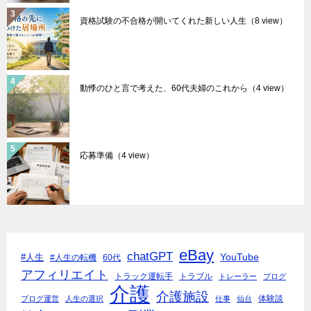
資格試験の不合格が開いてくれた新しい人生
（8 view）
動悸のひと言で考えた、60代夫婦のこれから
（4 view）
応募準備
（4 view）
eBay
chatGPT
YouTube
#人生
#人生の転機
60代
アフィリエイト
トラック運転手
トラブル
トレーラー
ブログ
介護
介護施設
体験談
ブログ運営
人生の選択
仕事
仙台