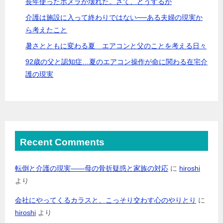
長年使ったポメラが壊れた。さて、どうするか
介護は施設に入って終わりではない──ある夫婦の現実か
ら考えたこと
暑さとともに変わる夏 エアコンと父のことを考える日々
92歳の父と認知症…夏のエアコン操作が命に関わる在宅介
護の現実
Recent Comments
転倒と介護の現実――母の骨折疑惑と家族の対応
に
hiroshi
より
会社にやってくるカラスと、こっそり交わす心のやりとり
に
hiroshi
より