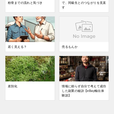
粉骨までの流れと気づき
で、同級生とのつながりを見直
す
若く見える？
売るもんか
差別化
情報に頼らず自分で考えて成功
した副業の秘訣【eBay輸出体
験談】