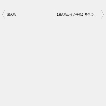
投
屋久島
【屋久島からの手紙】時代の流れに乗れない私の悩みとは？
稿
ナ
ビ
ゲ
ー
シ
ョ
ン