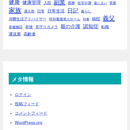
副業
健康
健康管理
入院
医療
在宅介護
実家
墓じまい
家族
日記
日常生活
日常
屋久島
暮らし
義父
病院
消費生活アドバイザー
特別養護老人ホーム
特養
親の介護
認知症
老後
見守りカメラ
転職
老健施設
運送業
高齢者
メタ情報
ログイン
投稿フィード
コメントフィード
WordPress.org