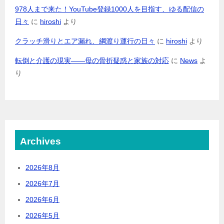
978人まで来た！YouTube登録1000人を目指す、ゆる配信の
日々
に
hiroshi
より
クラッチ滑りとエア漏れ、綱渡り運行の日々
に
hiroshi
より
転倒と介護の現実――母の骨折疑惑と家族の対応
に
News
よ
り
Archives
2026年8月
2026年7月
2026年6月
2026年5月