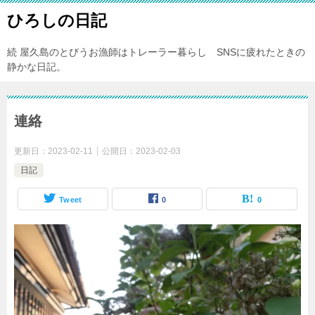
ひろしの日記
続 屋久島のとびうお漁師はトレーラー暮らし SNSに疲れたときの
静かな日記。
連絡
更新日：
2023-02-11
公開日：
2023-02-03
日記
Tweet
0
0