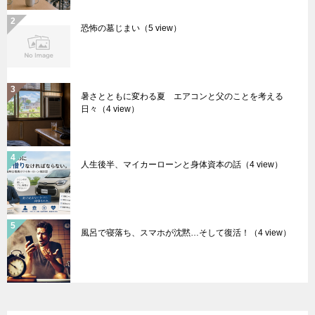
恐怖の墓じまい
（5 view）
暑さとともに変わる夏 エアコンと父のことを考える
日々
（4 view）
人生後半、マイカーローンと身体資本の話
（4 view）
風呂で寝落ち、スマホが沈黙…そして復活！
（4 view）