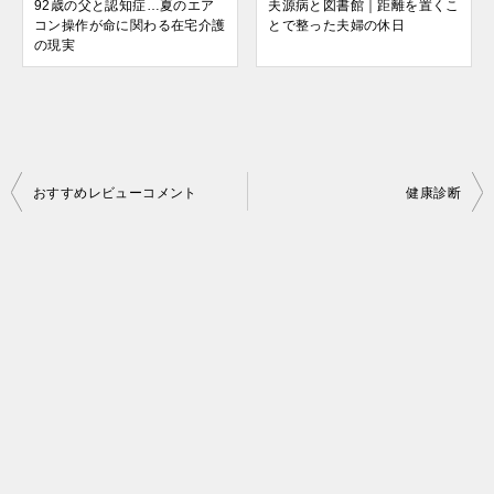
92歳の父と認知症…夏のエア
夫源病と図書館｜距離を置くこ
コン操作が命に関わる在宅介護
とで整った夫婦の休日
の現実
投
おすすめレビューコメント
健康診断
稿
ナ
ビ
ゲ
ー
シ
ョ
ン