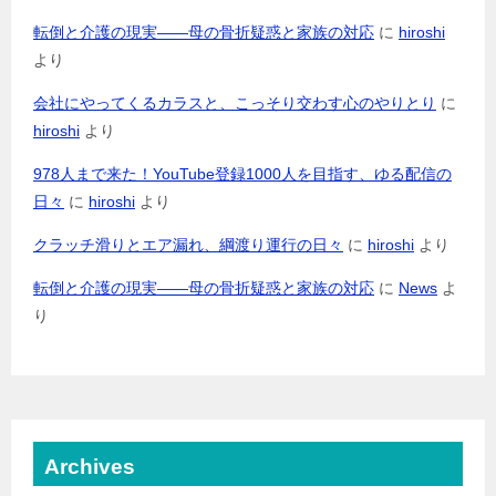
転倒と介護の現実――母の骨折疑惑と家族の対応
に
hiroshi
より
会社にやってくるカラスと、こっそり交わす心のやりとり
に
hiroshi
より
978人まで来た！YouTube登録1000人を目指す、ゆる配信の
日々
に
hiroshi
より
クラッチ滑りとエア漏れ、綱渡り運行の日々
に
hiroshi
より
転倒と介護の現実――母の骨折疑惑と家族の対応
に
News
よ
り
Archives