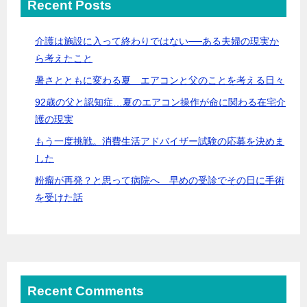
Recent Posts
介護は施設に入って終わりではない──ある夫婦の現実か
ら考えたこと
暑さとともに変わる夏 エアコンと父のことを考える日々
92歳の父と認知症…夏のエアコン操作が命に関わる在宅介
護の現実
もう一度挑戦。消費生活アドバイザー試験の応募を決めま
した
粉瘤が再発？と思って病院へ 早めの受診でその日に手術
を受けた話
Recent Comments