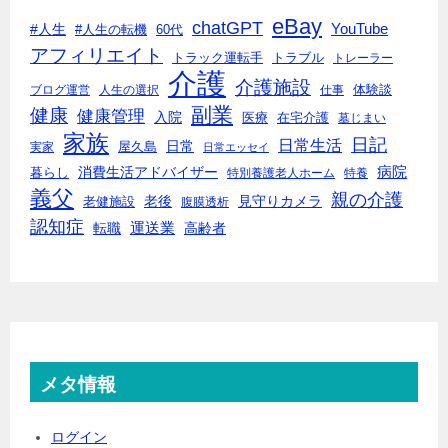
eBay
chatGPT
#人生
YouTube
#人生の転機
60代
アフィリエイト
トラック運転手
トラブル
トレーラー
介護
介護施設
体験談
ブログ運営
人生の選択
仕事
副業
健康
健康管理
入院
医療
在宅介護
墓じまい
家族
日記
日常生活
日常
実家
屋久島
日常エッセイ
消費生活アドバイザー
病院
暮らし
特別養護老人ホーム
特養
義父
親の介護
老後
見守りカメラ
老健施設
腹膜透析
認知症
転職
運送業
高齢者
メタ情報
ログイン