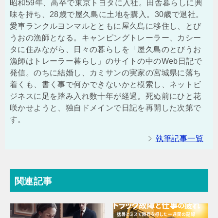
昭和59年、高卒で東京トヨタに入社。田舎暮らしに興
味を持ち、28歳で屋久島に土地を購入。30歳で退社。
愛車ランクルヨンマルとともに屋久島に移住し、とび
うおの漁師となる。キャンピングトレーラー、カシー
タに住みながら、日々の暮らしを「屋久島のとびうお
漁師はトレーラー暮らし」のサイトの中のWeb日記で
発信。のちに結婚し、カミサンの実家の宮城県に落ち
着くも、書く事で何かできないかと模索し、ネットビ
ジネスに足を踏み入れ数十年が経過。死ぬ前にひと花
咲かせようと、独自ドメインで日記を再開した次第で
す。
執筆記事一覧
関連記事