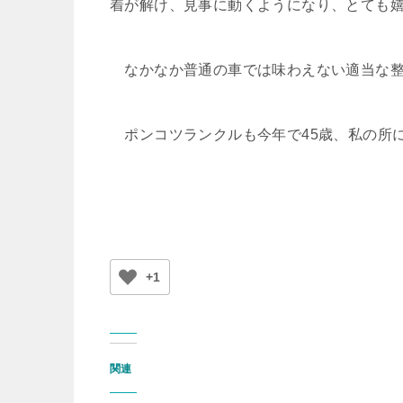
着が解け、見事に動くようになり、とても
なかなか普通の車では味わえない適当な整
ポンコツランクルも今年で45歳、私の所に
+1
関連