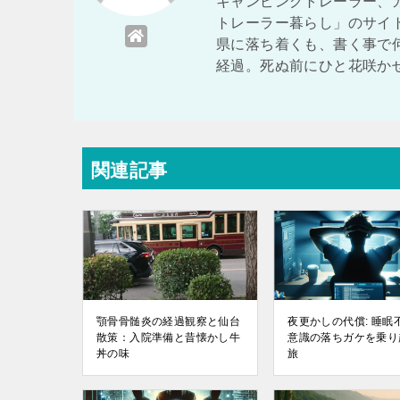
キャンピングトレーラー、
トレーラー暮らし」のサイ
県に落ち着くも、書く事で
経過。死ぬ前にひと花咲か
関連記事
顎骨骨髄炎の経過観察と仙台
夜更かしの代償: 睡眠
散策：入院準備と昔懐かし牛
意識の落ちガケを乗り
丼の味
旅