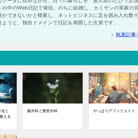
カシータに住みながら、日々の暮らしを「屋久島のとびうお
トの中のWeb日記で発信。のちに結婚し、カミサンの実家の
何かできないかと模索し、ネットビジネスに足を踏み入れ数
せようと、独自ドメインで日記を再開した次第です。
執筆記事
不足と
脳外科と整形外科
やっぱりアフィリエイト
越える