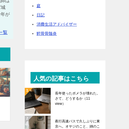
漁師は
庭
宮城
十年が
日記
消費生活アドバイザー
一覧
鰐骨骨髄炎
人気の記事はこちら
長年使ったポメラが壊れた。
さて、どうするか
（11
view）
夜行高速バスで久しぶりに東
京へ。オヤジのこと、姉のこ