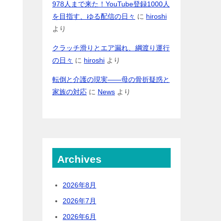
978人まで来た！YouTube登録1000人
を目指す、ゆる配信の日々
に
hiroshi
より
クラッチ滑りとエア漏れ、綱渡り運行
の日々
に
hiroshi
より
転倒と介護の現実――母の骨折疑惑と
家族の対応
に
News
より
Archives
2026年8月
2026年7月
2026年6月