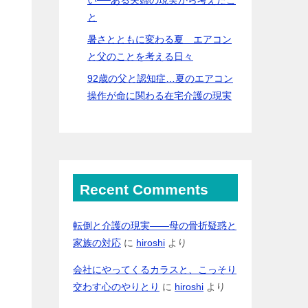
と
暑さとともに変わる夏 エアコン
と父のことを考える日々
92歳の父と認知症…夏のエアコン
操作が命に関わる在宅介護の現実
Recent Comments
転倒と介護の現実――母の骨折疑惑と
家族の対応
に
hiroshi
より
会社にやってくるカラスと、こっそり
交わす心のやりとり
に
hiroshi
より