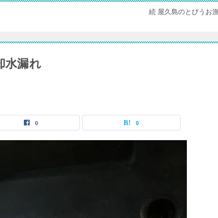
続 屋久島のとびうお
却水漏れ
0
0