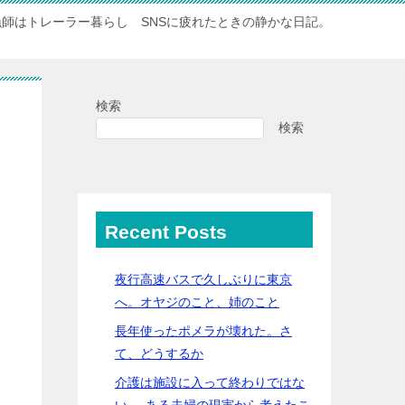
漁師はトレーラー暮らし SNSに疲れたときの静かな日記。
検索
検索
Recent Posts
夜行高速バスで久しぶりに東京
へ。オヤジのこと、姉のこと
長年使ったポメラが壊れた。さ
て、どうするか
介護は施設に入って終わりではな
い──ある夫婦の現実から考えたこ