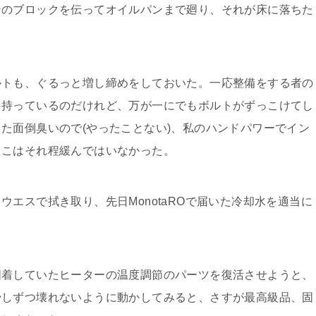
のブロックを伝ってオイルパンまで廻り、それが床に落ちた
トも、ぐるっと増し締めをしておいた。一応整備をする者の
を持っているのだけれど、万が一にでもボルトがずっこけてし
た面倒臭いので(やったことない)、私のハンドパワーでイン
ここはそれ程緩んではいなかった。
エスで拭き取り、先日MonotaROで届いた冷却水を適当に
着していたヒーターの温度調節のパーツを復活させようと、
少しずつ壊れないように動かしてみると、さすが最高級品、固