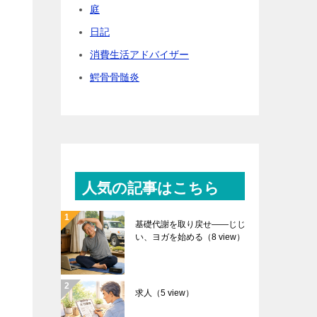
庭
日記
消費生活アドバイザー
鰐骨骨髄炎
人気の記事はこちら
基礎代謝を取り戻せ――じじ
い、ヨガを始める
（8 view）
求人
（5 view）