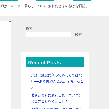
漁師はトレーラー暮らし SNSに疲れたときの静かな日記。
検索
検索
Recent Posts
介護は施設に入って終わりではな
い──ある夫婦の現実から考えたこ
と
暑さとともに変わる夏 エアコン
と父のことを考える日々
92歳の父と認知症…夏のエアコン