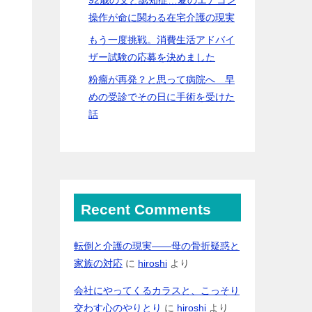
操作が命に関わる在宅介護の現実
もう一度挑戦。消費生活アドバイ
ザー試験の応募を決めました
粉瘤が再発？と思って病院へ 早
めの受診でその日に手術を受けた
話
Recent Comments
転倒と介護の現実――母の骨折疑惑と
家族の対応
に
hiroshi
より
会社にやってくるカラスと、こっそり
交わす心のやりとり
に
hiroshi
より