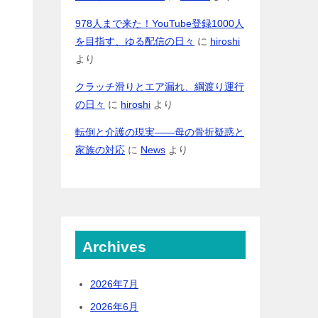
978人まで来た！YouTube登録1000人
を目指す、ゆる配信の日々
に
hiroshi
より
クラッチ滑りとエア漏れ、綱渡り運行
の日々
に
hiroshi
より
転倒と介護の現実――母の骨折疑惑と
家族の対応
に
News
より
Archives
2026年7月
2026年6月