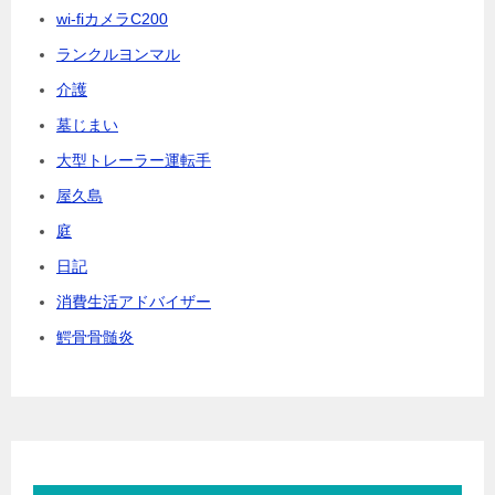
wi-fiカメラC200
ランクルヨンマル
介護
墓じまい
大型トレーラー運転手
屋久島
庭
日記
消費生活アドバイザー
鰐骨骨髄炎