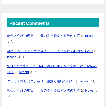
Recent Comments
転倒と介護の現実――母の骨折疑惑と家族の対応
に
hiroshi
より
会社にやってくるカラスと、こっそり交わす心のやりとり
に
hiroshi
より
978人まで来た！YouTube登録1000人を目指す、ゆる配信の
日々
に
hiroshi
より
クラッチ滑りとエア漏れ、綱渡り運行の日々
に
hiroshi
より
転倒と介護の現実――母の骨折疑惑と家族の対応
に
News
よ
り