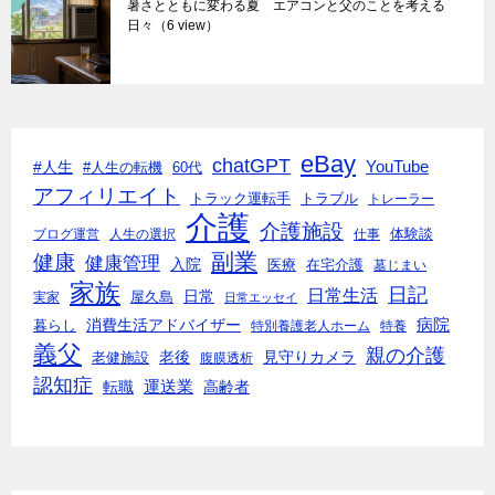
暑さとともに変わる夏 エアコンと父のことを考える
日々
（6 view）
eBay
chatGPT
#人生
YouTube
#人生の転機
60代
アフィリエイト
トラック運転手
トラブル
トレーラー
介護
介護施設
体験談
ブログ運営
人生の選択
仕事
副業
健康
健康管理
入院
医療
在宅介護
墓じまい
家族
日記
日常生活
日常
実家
屋久島
日常エッセイ
消費生活アドバイザー
病院
暮らし
特別養護老人ホーム
特養
義父
親の介護
老後
見守りカメラ
老健施設
腹膜透析
認知症
転職
運送業
高齢者