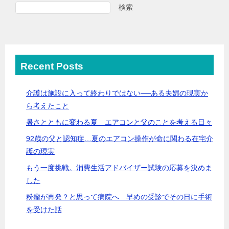
検索
Recent Posts
介護は施設に入って終わりではない──ある夫婦の現実か
ら考えたこと
暑さとともに変わる夏 エアコンと父のことを考える日々
92歳の父と認知症…夏のエアコン操作が命に関わる在宅介
護の現実
もう一度挑戦。消費生活アドバイザー試験の応募を決めま
した
粉瘤が再発？と思って病院へ 早めの受診でその日に手術
を受けた話