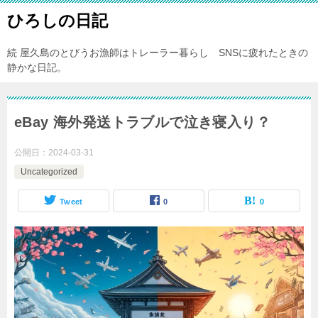
ひろしの日記
続 屋久島のとびうお漁師はトレーラー暮らし SNSに疲れたときの
静かな日記。
eBay 海外発送トラブルで泣き寝入り？
公開日：
2024-03-31
Uncategorized
Tweet
0
0