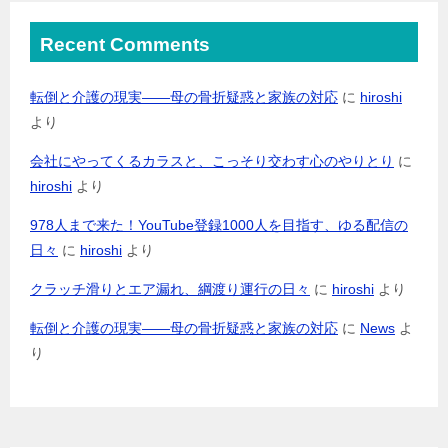
Recent Comments
転倒と介護の現実――母の骨折疑惑と家族の対応
に
hiroshi
より
会社にやってくるカラスと、こっそり交わす心のやりとり
に
hiroshi
より
978人まで来た！YouTube登録1000人を目指す、ゆる配信の
日々
に
hiroshi
より
クラッチ滑りとエア漏れ、綱渡り運行の日々
に
hiroshi
より
転倒と介護の現実――母の骨折疑惑と家族の対応
に
News
よ
り