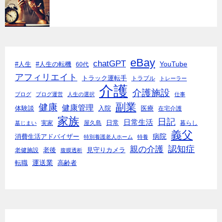
eBay
chatGPT
YouTube
#人生
#人生の転機
60代
アフィリエイト
トラック運転手
トラブル
トレーラー
介護
介護施設
ブログ
ブログ運営
人生の選択
仕事
副業
健康
健康管理
入院
体験談
医療
在宅介護
家族
日記
日常生活
日常
実家
屋久島
暮らし
墓じまい
義父
病院
消費生活アドバイザー
特別養護老人ホーム
特養
親の介護
認知症
老後
見守りカメラ
老健施設
腹膜透析
運送業
転職
高齢者