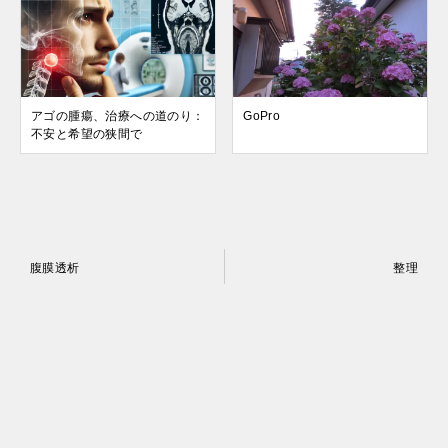
アゴの腫瘍、治療への道のり：
GoPro
不安と希望の狭間で
投
腹膜透析
整理
稿
ナ
ビ
ゲ
ー