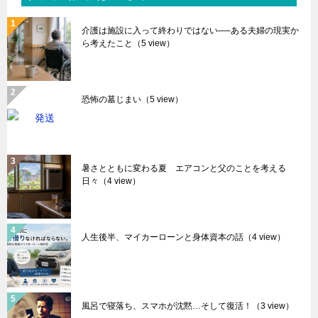
介護は施設に入って終わりではない──ある夫婦の現実か
ら考えたこと
（5 view）
恐怖の墓じまい
（5 view）
暑さとともに変わる夏 エアコンと父のことを考える
日々
（4 view）
人生後半、マイカーローンと身体資本の話
（4 view）
風呂で寝落ち、スマホが沈黙…そして復活！
（3 view）