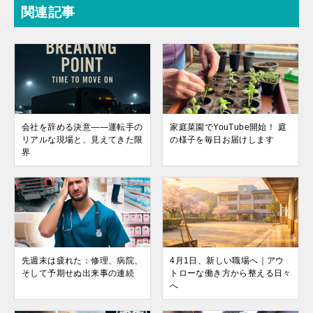
関連記事
会社を辞める決意――運転手の
家庭菜園でYouTube開始！ 庭
リアルな現場と、見えてきた限
の様子を毎日お届けします
界
先週末は疲れた：修理、病院、
4月1日、新しい職場へ｜アウ
そして予期せぬ出来事の連続
トローな働き方から整える日々
へ