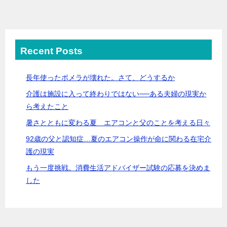
Recent Posts
長年使ったポメラが壊れた。さて、どうするか
介護は施設に入って終わりではない──ある夫婦の現実か
ら考えたこと
暑さとともに変わる夏 エアコンと父のことを考える日々
92歳の父と認知症…夏のエアコン操作が命に関わる在宅介
護の現実
もう一度挑戦。消費生活アドバイザー試験の応募を決めま
した