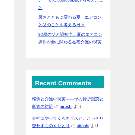
と
暑さとともに変わる夏 エアコン
と父のことを考える日々
92歳の父と認知症…夏のエアコン
操作が命に関わる在宅介護の現実
Recent Comments
転倒と介護の現実――母の骨折疑惑と
家族の対応
に
hiroshi
より
会社にやってくるカラスと、こっそり
交わす心のやりとり
に
hiroshi
より