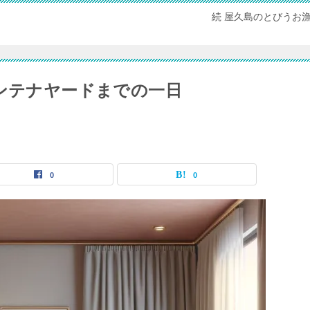
続 屋久島のとびうお
コンテナヤードまでの一日
0
0