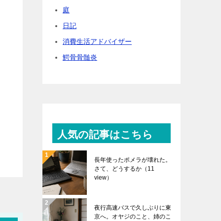
庭
日記
消費生活アドバイザー
鰐骨骨髄炎
人気の記事はこちら
長年使ったポメラが壊れた。
さて、どうするか
（11
view）
夜行高速バスで久しぶりに東
京へ。オヤジのこと、姉のこ