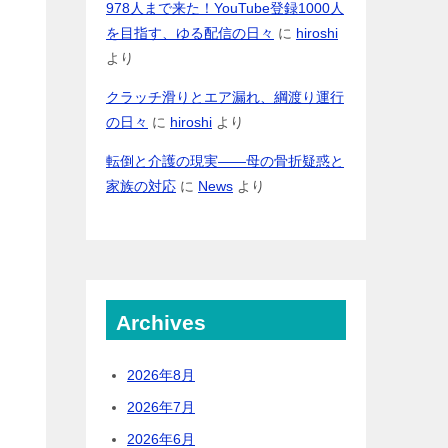
978人まで来た！YouTube登録1000人
を目指す、ゆる配信の日々
に
hiroshi
より
クラッチ滑りとエア漏れ、綱渡り運行
の日々
に
hiroshi
より
転倒と介護の現実――母の骨折疑惑と
家族の対応
に
News
より
Archives
2026年8月
2026年7月
2026年6月