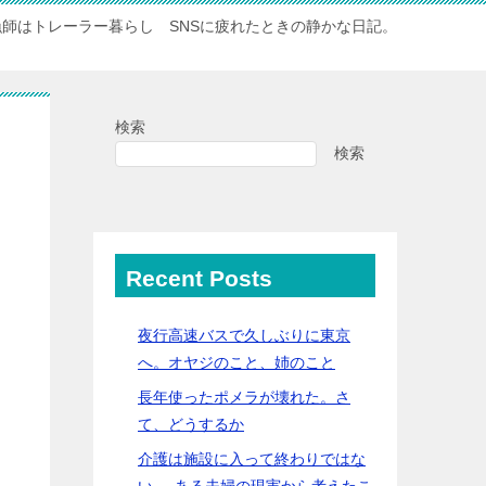
漁師はトレーラー暮らし SNSに疲れたときの静かな日記。
検索
検索
Recent Posts
夜行高速バスで久しぶりに東京
へ。オヤジのこと、姉のこと
長年使ったポメラが壊れた。さ
て、どうするか
介護は施設に入って終わりではな
い──ある夫婦の現実から考えたこ