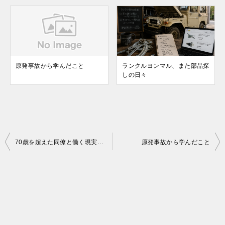
原発事故から学んだこと
ランクルヨンマル、また部品探
しの日々
投
70歳を超えた同僚と働く現実とバス運転手の夢が消えた日
原発事故から学んだこと
稿
ナ
ビ
ゲ
ー