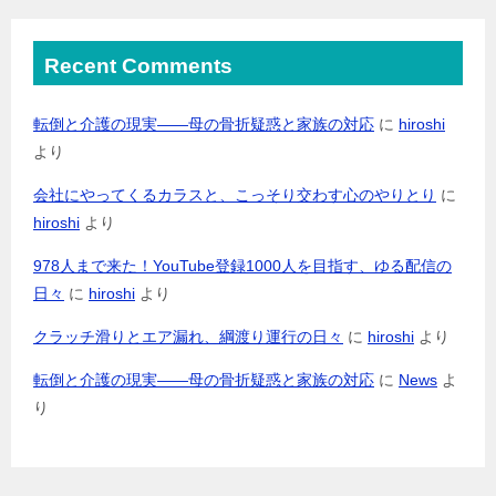
Recent Comments
転倒と介護の現実――母の骨折疑惑と家族の対応
に
hiroshi
より
会社にやってくるカラスと、こっそり交わす心のやりとり
に
hiroshi
より
978人まで来た！YouTube登録1000人を目指す、ゆる配信の
日々
に
hiroshi
より
クラッチ滑りとエア漏れ、綱渡り運行の日々
に
hiroshi
より
転倒と介護の現実――母の骨折疑惑と家族の対応
に
News
よ
り