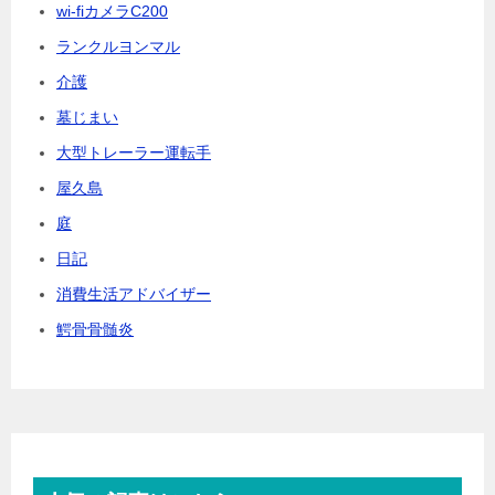
wi-fiカメラC200
ランクルヨンマル
介護
墓じまい
大型トレーラー運転手
屋久島
庭
日記
消費生活アドバイザー
鰐骨骨髄炎