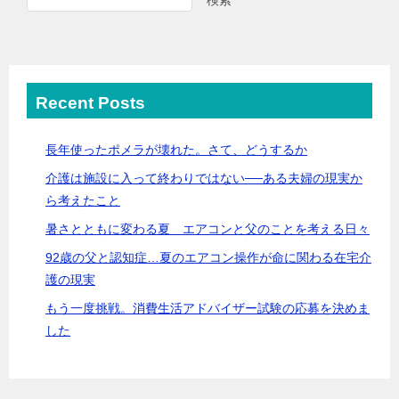
Recent Posts
長年使ったポメラが壊れた。さて、どうするか
介護は施設に入って終わりではない──ある夫婦の現実か
ら考えたこと
暑さとともに変わる夏 エアコンと父のことを考える日々
92歳の父と認知症…夏のエアコン操作が命に関わる在宅介
護の現実
もう一度挑戦。消費生活アドバイザー試験の応募を決めま
した