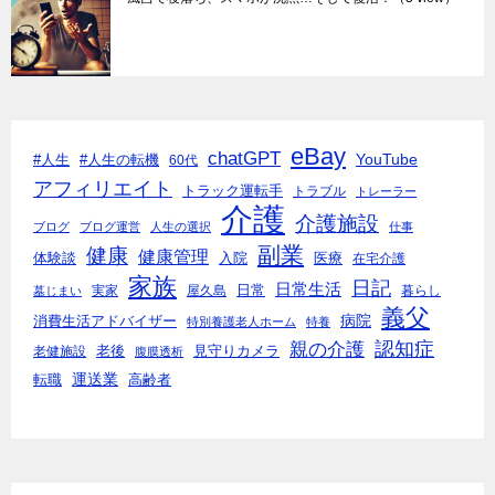
eBay
chatGPT
YouTube
#人生
#人生の転機
60代
アフィリエイト
トラック運転手
トラブル
トレーラー
介護
介護施設
ブログ
ブログ運営
人生の選択
仕事
副業
健康
健康管理
入院
体験談
医療
在宅介護
家族
日記
日常生活
日常
実家
屋久島
暮らし
墓じまい
義父
病院
消費生活アドバイザー
特別養護老人ホーム
特養
親の介護
認知症
老後
見守りカメラ
老健施設
腹膜透析
運送業
転職
高齢者