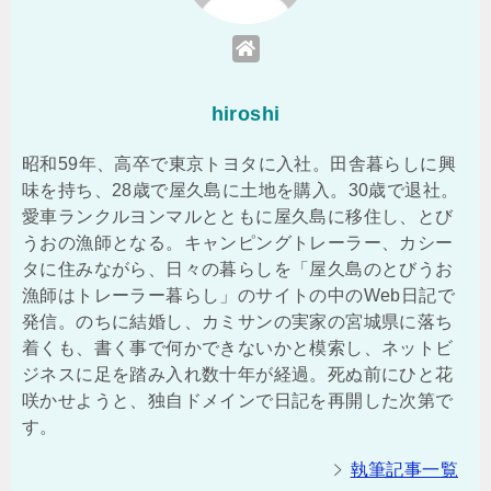
hiroshi
昭和59年、高卒で東京トヨタに入社。田舎暮らしに興
味を持ち、28歳で屋久島に土地を購入。30歳で退社。
愛車ランクルヨンマルとともに屋久島に移住し、とび
うおの漁師となる。キャンピングトレーラー、カシー
タに住みながら、日々の暮らしを「屋久島のとびうお
漁師はトレーラー暮らし」のサイトの中のWeb日記で
発信。のちに結婚し、カミサンの実家の宮城県に落ち
着くも、書く事で何かできないかと模索し、ネットビ
ジネスに足を踏み入れ数十年が経過。死ぬ前にひと花
咲かせようと、独自ドメインで日記を再開した次第で
す。
執筆記事一覧