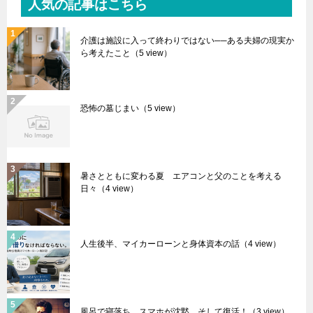
人気の記事はこちら
介護は施設に入って終わりではない──ある夫婦の現実か
ら考えたこと
（5 view）
恐怖の墓じまい
（5 view）
暑さとともに変わる夏 エアコンと父のことを考える
日々
（4 view）
人生後半、マイカーローンと身体資本の話
（4 view）
風呂で寝落ち、スマホが沈黙…そして復活！
（3 view）