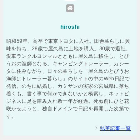
hiroshi
昭和59年、高卒で東京トヨタに入社。田舎暮らしに興
味を持ち、28歳で屋久島に土地を購入。30歳で退社。
愛車ランクルヨンマルとともに屋久島に移住し、とび
うおの漁師となる。キャンピングトレーラー、カシー
タに住みながら、日々の暮らしを「屋久島のとびうお
漁師はトレーラー暮らし」のサイトの中のWeb日記で
発信。のちに結婚し、カミサンの実家の宮城県に落ち
着くも、書く事で何かできないかと模索し、ネットビ
ジネスに足を踏み入れ数十年が経過。死ぬ前にひと花
咲かせようと、独自ドメインで日記を再開した次第で
す。
執筆記事一覧