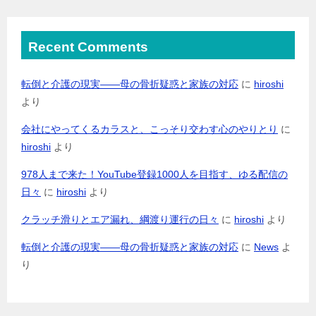
Recent Comments
転倒と介護の現実――母の骨折疑惑と家族の対応
に
hiroshi
より
会社にやってくるカラスと、こっそり交わす心のやりとり
に
hiroshi
より
978人まで来た！YouTube登録1000人を目指す、ゆる配信の
日々
に
hiroshi
より
クラッチ滑りとエア漏れ、綱渡り運行の日々
に
hiroshi
より
転倒と介護の現実――母の骨折疑惑と家族の対応
に
News
よ
り