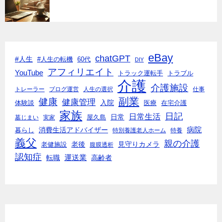
eBay
chatGPT
#人生
#人生の転機
60代
DIY
アフィリエイト
YouTube
トラック運転手
トラブル
介護
介護施設
トレーラー
ブログ運営
人生の選択
仕事
副業
健康
健康管理
入院
体験談
医療
在宅介護
家族
日記
日常生活
日常
墓じまい
実家
屋久島
消費生活アドバイザー
病院
暮らし
特別養護老人ホーム
特養
義父
親の介護
老後
見守りカメラ
老健施設
腹膜透析
認知症
転職
運送業
高齢者