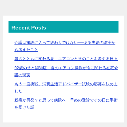
Recent Posts
介護は施設に入って終わりではない──ある夫婦の現実か
ら考えたこと
暑さとともに変わる夏 エアコンと父のことを考える日々
92歳の父と認知症…夏のエアコン操作が命に関わる在宅介
護の現実
もう一度挑戦。消費生活アドバイザー試験の応募を決めま
した
粉瘤が再発？と思って病院へ 早めの受診でその日に手術
を受けた話