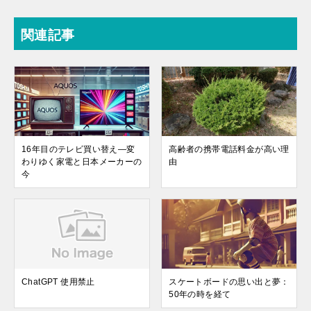
関連記事
16年目のテレビ買い替え—変
高齢者の携帯電話料金が高い理
わりゆく家電と日本メーカーの
由
今
ChatGPT 使用禁止
スケートボードの思い出と夢：
50年の時を経て