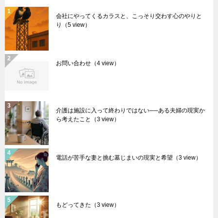
会社にやってくるカラスと、こっそり交わす心のやりと
り
（5 view）
お問い合わせ
（4 view）
介護は施設に入って終わりではない──ある夫婦の現実か
ら考えたこと
（3 view）
電話が苦手な妻と挑む墓じまいの現実と希望
（3 view）
もどってきた
（3 view）